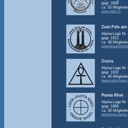
gegr. 1808
ca. 55 Mitgliede
www.zfub.ch
Zum Fels am
Alpina-Loge Nr. 
gegr. 1922
ca. 40 Mitgliede
www.felsamrhein
Osiris
Alpina-Loge Nr. 
gegr. 1932
ca. 40 Mitgliede
www.osiris-loge.
Panta Rhei
Alpina-Loge Nr.
gegr. 1968
ca. 30 Mitgliede
www.loge-panta-