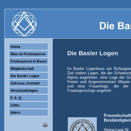
Home
Die Basler Logen
Was ist Freimaurerei
Freimaurerei in Basel
Im Basler Logenhaus am Byfangweg
Mitgliedschaft
Zeit sieben Logen, die der Schweize
Die Basler Logen
Alpina angehören, eine Loge der Gr
Freien und Angenommenen Maurer 
Adresse, Kontakt
und eine Frauenloge, die der 
Frauengrossloge angehört.
Veranstaltungen
F. A. Q.
Links
Intern
Freundschaft
Beständigkei
Alpina-Loge Nr.